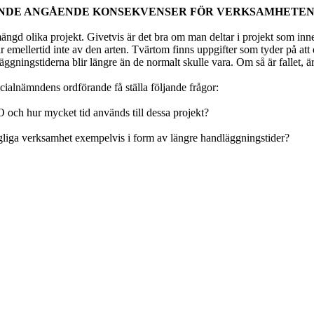
NDE ANGÅENDE KONSEKVENSER FÖR VERKSAMHETEN 
gd olika projekt. Givetvis är det bra om man deltar i projekt som inneb
 emellertid inte av den arten. Tvärtom finns uppgifter som tyder på att 
äggningstiderna blir längre än de normalt skulle vara. Om så är fallet, är 
socialnämndens ordförande få ställa följande frågor:
 och hur mycket tid används till dessa projekt?
agliga verksamhet exempelvis i form av längre handläggningstider?