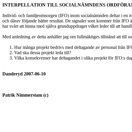
INTERPELLATION TILL SOCIALNÄMNDENS ORDFÖRA
Individ- och familjeomsorgen (IFO) inom socialnämnden deltar i en män
och därav följande bättre resultat. De signaler som kommer från IFO är
har svårt att hinna med själva grunduppdraget vilket leder till att handl
Med anledning av detta anhåller jag om fullmäktiges tillstånd att till 
Hur många projekt bedrivs med deltagande av personal från IFO
Vad ska dessa projekt leda till?
Vilka konsekvenser har deltagandet i olika projekt för IFO:s d
Danderyd 2007-06-10
Patrik Nimmerstam (c)